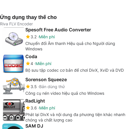
của bạn được quay
của bạn, thiết bị của
Phương Tiện Miễn
theo hướng sai
bạn
Phí
Ứng dụng thay thế cho
Riva FLV Encoder
Spesoft Free Audio Converter
3.2
Miễn phí
Chuyển đổi Âm thanh Hiệu quả cho Người dùng
Windows
Coda
4
Miễn phí
Bộ sưu tập codec cơ bản để chơi DivX, XviD và DVD
Sorenson Squeeze
3.5
Bản dùng thử
Công cụ nén video hiệu quả cho Windows
RadLight
3.6
Miễn phí
Phát lại DivX và nội dung đa phương tiện khác nhanh
chóng và chất lượng cao
SAM DJ