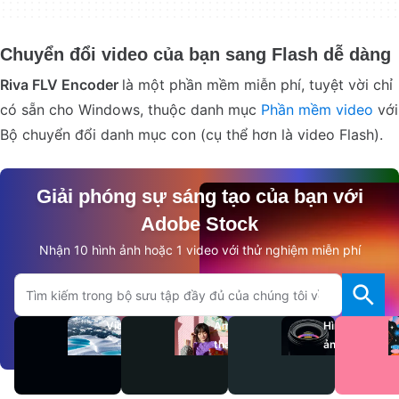
Chuyển đổi video của bạn sang Flash dễ dàng
Riva FLV Encoder
là một phần mềm miễn phí, tuyệt vời chỉ
có sẵn cho Windows, thuộc danh mục
Phần mềm video
với
Bộ chuyển đổi danh mục con (cụ thể hơn là video Flash).
Giải phóng sự sáng tạo của bạn với
Adobe Stock
Nhận 10 hình ảnh hoặc 1 video với thử nghiệm miễn phí
Tìm kiếm trên trang Adobe.com
Video
Âm
Hình
thanh
ảnh