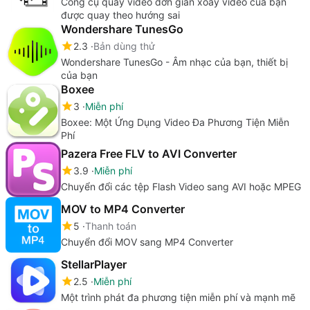
Công cụ quay video đơn giản xoay video của bạn
được quay theo hướng sai
Wondershare TunesGo
2.3
Bản dùng thử
Wondershare TunesGo - Âm nhạc của bạn, thiết bị
của bạn
Boxee
3
Miễn phí
Boxee: Một Ứng Dụng Video Đa Phương Tiện Miễn
Phí
Pazera Free FLV to AVI Converter
3.9
Miễn phí
Chuyển đổi các tệp Flash Video sang AVI hoặc MPEG
MOV to MP4 Converter
5
Thanh toán
Chuyển đổi MOV sang MP4 Converter
StellarPlayer
2.5
Miễn phí
Một trình phát đa phương tiện miễn phí và mạnh mẽ